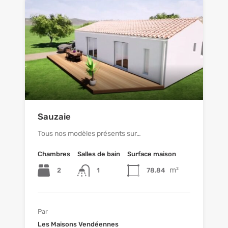
Sauzaie
Tous nos modèles présents sur…
Chambres
Salles de bain
Surface maison
m²
2
1
78.84
Par
Les Maisons Vendéennes