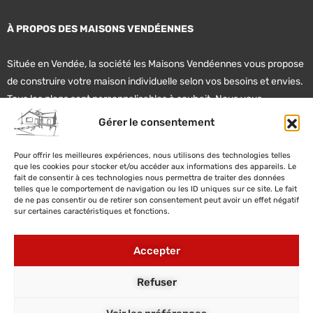
À PROPOS DES MAISONS VENDÉENNES
Située en Vendée, la société les Maisons Vendéennes vous propose
de construire votre maison individuelle selon vos besoins et envies.
Tous les plans sont personnalisables à souhait. Nous vous
accompagnent également dans vos recherches de terrain et de
Gérer le consentement
financement.
Pour offrir les meilleures expériences, nous utilisons des technologies telles
que les cookies pour stocker et/ou accéder aux informations des appareils. Le
02 51 22 20 62
fait de consentir à ces technologies nous permettra de traiter des données
telles que le comportement de navigation ou les ID uniques sur ce site. Le fait
de ne pas consentir ou de retirer son consentement peut avoir un effet négatif
contact@lesmaisonsvendeennes.fr
sur certaines caractéristiques et fonctions.
2 impasse Gâte Bourse, 85340 Olonne sur Mer
Accepter
179 bis route des Sables 85300 Challans
Refuser
Visiter notre page