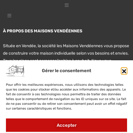
À PROPOS DES MAISONS VENDÉENNES
Située en Vendée, la société les Maisons Vendéennes vous propose
de construire votre maison individuelle selon vos besoins et envies.
Tous les plans sont personnalisables à souhait. Nous vous
accompagnent également dans vos recherches de terrain et de
Gérer le consentement
financement.
Pour offrir les meilleures expériences, nous utilisons des technologies telles
que les cookies pour stocker et/ou accéder aux informations des appareils. Le
02 51 22 20 62
fait de consentir à ces technologies nous permettra de traiter des données
telles que le comportement de navigation ou les ID uniques sur ce site. Le fait
de ne pas consentir ou de retirer son consentement peut avoir un effet négatif
contact@lesmaisonsvendeennes.fr
sur certaines caractéristiques et fonctions.
2 impasse Gâte Bourse, 85340 Olonne sur Mer
Accepter
179 bis route des Sables 85300 Challans