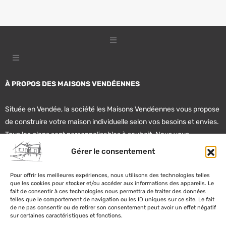
À PROPOS DES MAISONS VENDÉENNES
Située en Vendée, la société les Maisons Vendéennes vous propose
de construire votre maison individuelle selon vos besoins et envies.
Tous les plans sont personnalisables à souhait. Nous vous
accompagnent également dans vos recherches de terrain et de
Gérer le consentement
financement.
Pour offrir les meilleures expériences, nous utilisons des technologies telles
que les cookies pour stocker et/ou accéder aux informations des appareils. Le
02 51 22 20 62
fait de consentir à ces technologies nous permettra de traiter des données
telles que le comportement de navigation ou les ID uniques sur ce site. Le fait
de ne pas consentir ou de retirer son consentement peut avoir un effet négatif
contact@lesmaisonsvendeennes.fr
sur certaines caractéristiques et fonctions.